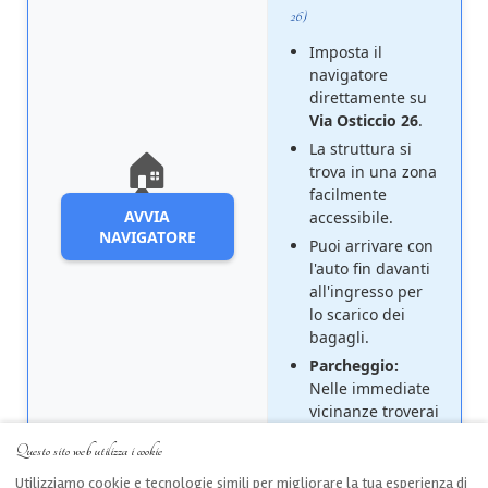
26)
Imposta il
navigatore
direttamente su
Via Osticcio 26
.
La struttura si
🏠
trova in una zona
facilmente
AVVIA
accessibile.
NAVIGATORE
Puoi arrivare con
l'auto fin davanti
all'ingresso per
lo scarico dei
bagagli.
Parcheggio:
Nelle immediate
vicinanze troverai
diversi
parcheggi
Questo sito web utilizza i cookie
gratuiti
.
Utilizziamo cookie e tecnologie simili per migliorare la tua esperienza di