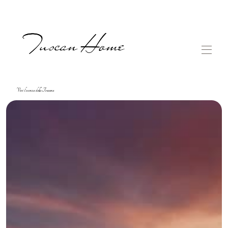
Vivi l'esenza della Toscana
Montalcino Toscana Home
Todas as propriedades
▾
Como entrar em contato conosco (1)
Como entrar em contato conosco (2)
Como entrar em contato conosco (2)
Como entrar em contato conosco (3)
Como entrar em contato conosco
Nossos Restaurantes
Contate-nos